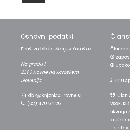
Osnovni podatki
Člans
Društvo bibliotekarjev Koroške
Članarin
zapos
Na gradu 1,
upokoj
2390 Ravne na Koroškem
Slovenija
Pristo
dbk@knjiznica-ravne.si
Član 
(02) 870 54 26
vsak, ki 
ukvarja 
knjižniča
prostovo