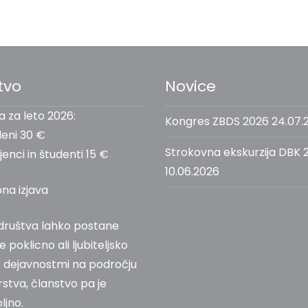
tvo
Novice
a za leto 2026:
Kongres ZBDS 2026
24.07.
leni 30 €
Strokovna ekskurzija DBK 
enci in študenti 15 €
10.06.2026
pna izjava
društva lahko postane
se poklicno ali ljubiteljsko
z dejavnostmi na področju
rstva, članstvo pa je
ljno.