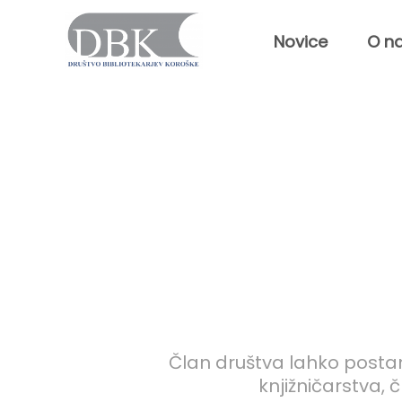
Novice
O n
Članstvo
Član društva lahko postane
knjižničarstva,
č