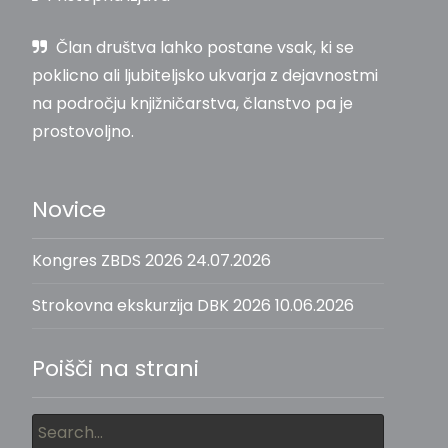
Član društva lahko postane vsak, ki se
poklicno ali ljubiteljsko ukvarja z dejavnostmi
na področju knjižničarstva, članstvo pa je
prostovoljno.
Novice
Kongres ZBDS 2026
24.07.2026
Strokovna ekskurzija DBK 2026
10.06.2026
Poišči na strani