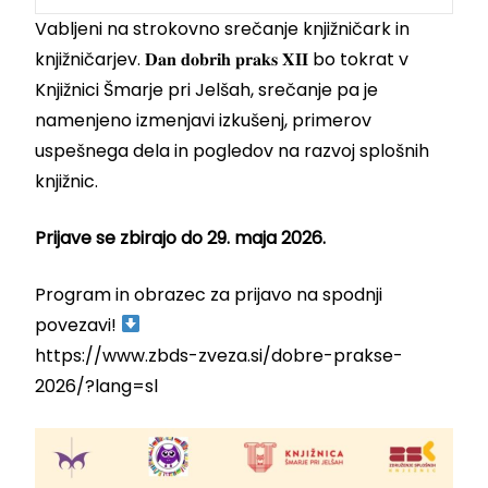
Vabljeni na strokovno srečanje knjižničark in
knjižničarjev. 𝐃𝐚𝐧 𝐝𝐨𝐛𝐫𝐢𝐡 𝐩𝐫𝐚𝐤𝐬 𝐗𝐈𝐈 bo tokrat v
Knjižnici Šmarje pri Jelšah, srečanje pa je
namenjeno izmenjavi izkušenj, primerov
uspešnega dela in pogledov na razvoj splošnih
knjižnic.
Prijave se zbirajo do 29. maja 2026.
Program in obrazec za prijavo na spodnji
povezavi!
https://www.zbds-zveza.si/dobre-prakse-
2026/?lang=sl