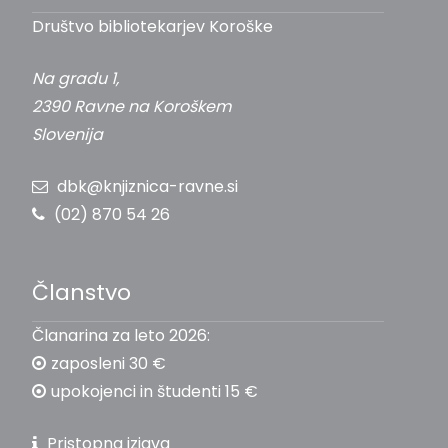
Društvo bibliotekarjev Koroške
Na gradu 1,
2390 Ravne na Koroškem
Slovenija
dbk@knjiznica-ravne.si
(02) 870 54 26
Članstvo
Članarina za leto 2026:
zaposleni 30 €
upokojenci in študenti 15 €
Pristopna izjava